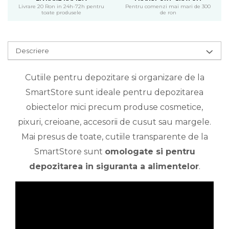
Livrare 20 Ron in 24h-72h pentru
Pentru comenzi mai mari de 300
toate produsele
de ron
Descriere
Cutiile pentru depozitare si organizare de la
SmartStore sunt ideale pentru depozitarea
obiectelor mici precum produse cosmetice,
pixuri, creioane, accesorii de cusut sau margele.
Mai presus de toate, cutiile transparente de la
SmartStore sunt
omologate si pentru
depozitarea in siguranta a alimentelor
.