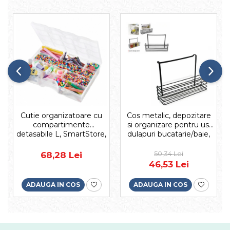
Cutie organizatoare cu
Cos metalic, depozitare
compartimente
si organizare pentru usi
detasabile L, SmartStore,
dulapuri bucatarie/baie,
39x27x7 cm
negru, 34x9,5x22cm
50,34 Lei
68,28 Lei
46,53 Lei
ADAUGA IN COS
ADAUGA IN COS