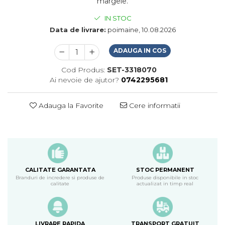
margele.
IN STOC
Data de livrare:
poimaine, 10.08.2026
ADAUGA IN COS
Cod Produs:
SET-3318070
Ai nevoie de ajutor?
0742295681
Adauga la Favorite
Cere informatii
CALITATE GARANTATA
STOC PERMANENT
Branduri de incredere si produse de
Produse disponibile in stoc
calitate
actualizat in timp real
LIVRARE RAPIDA
TRANSPORT GRATUIT