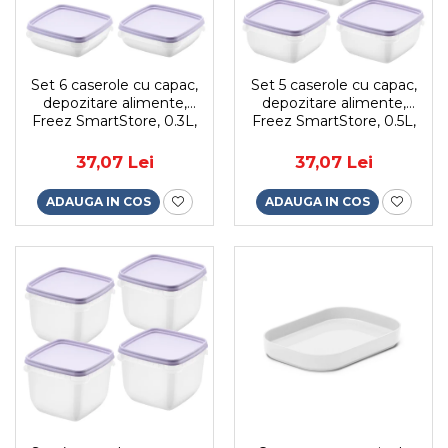
Set 6 caserole cu capac,
Set 5 caserole cu capac,
depozitare alimente,
depozitare alimente,
Freez SmartStore, 0.3L,
Freez SmartStore, 0.5L,
compatibila cu cuptorul
compatibila cu cuptorul
microunde si congelator,
microunde si congelator,
37,07 Lei
37,07 Lei
capac ermetic
capac ermetic
ADAUGA IN COS
ADAUGA IN COS