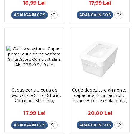
18,99 Lei
17,99 Lei
ADAUGA IN COS
ADAUGA IN COS
Capac pentru cutia de
Cutie depozitare alimente,
depozitare SmartStore
capac etans, SmartStore
Compact Slim, Alb,
LunchBox, caserola pranz,
28.9x9.8x1.9 cm
fara BPA, transparenta,
0.45L
17,99 Lei
20,00 Lei
ADAUGA IN COS
ADAUGA IN COS