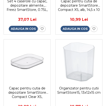
Set 4 caserole cu capac,
Capac pentru cutia de
depozitare alimente,
depozitare SmartStore
Freez SmartStore, 0.75L,
Compact XS, alb, 14,5 x 10
compatibila cu cuptorul
x 2 cm
microunde si congelator,
37,07 Lei
10,99 Lei
capac ermetic
ADAUGA IN COS
ADAUGA IN COS
Capac pentru cutia de
Organizator pentru cutii
depozitare SmartStore
SmartStore15, 13x12x15 cm
Compact Clear XS,
transparent, 14,5 x 10 x 2
cm