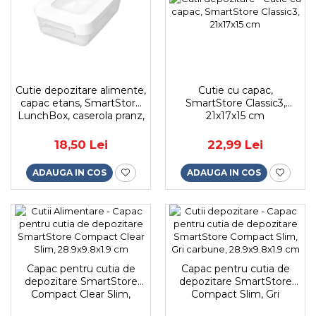
Cutie depozitare alimente,
Cutie cu capac,
capac etans, SmartStore
SmartStore Classic3,
LunchBox, caserola pranz,
21x17x15 cm
fara BPA, transparenta,
0.3L
18,50 Lei
22,99 Lei
ADAUGA IN COS
ADAUGA IN COS
Capac pentru cutia de
Capac pentru cutia de
depozitare SmartStore
depozitare SmartStore
Compact Clear Slim,
Compact Slim, Gri
28.9x9.8x1.9 cm
carbune, 28.9x9.8x1.9 cm