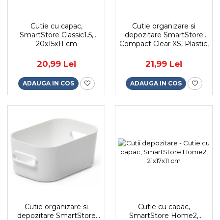
Cutie cu capac,
Cutie organizare si
SmartStore Classic1.5,
depozitare SmartStore
20x15x11 cm
Compact Clear XS, Plastic,
Transparent, 0.6 L, 14.5x9x6
cm
20,99 Lei
21,99 Lei
ADAUGA IN COS
ADAUGA IN COS
Cutie organizare si
Cutie cu capac,
depozitare SmartStore
SmartStore Home2,