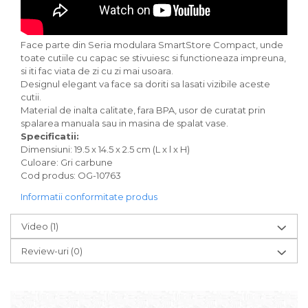
Face parte din Seria modulara SmartStore Compact, unde
toate cutiile cu capac se stivuiesc si functioneaza impreuna,
si iti fac viata de zi cu zi mai usoara.
Designul elegant va face sa doriti sa lasati vizibile aceste
cutii.
Material de inalta calitate, fara BPA, usor de curatat prin
spalarea manuala sau in masina de spalat vase.
Specificatii:
Dimensiuni: 19.5 x 14.5 x 2.5 cm (L x l x H)
Culoare: Gri carbune
Cod produs: OG-10763
Informatii conformitate produs
Video
(1)
Review-uri
(0)