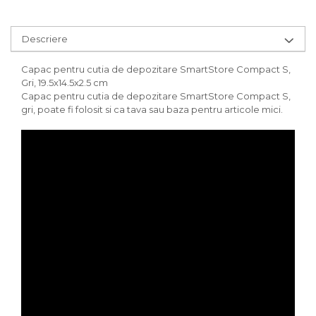
Descriere
Capac pentru cutia de depozitare SmartStore Compact S,
Gri, 19.5x14.5x2.5 cm
Capac pentru cutia de depozitare SmartStore Compact S,
gri, poate fi folosit si ca tava sau baza pentru articole mici.