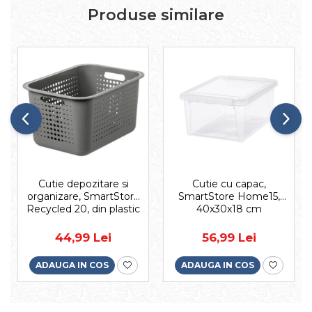
Produse similare
Cutie depozitare si
Cutie cu capac,
organizare, SmartStore
SmartStore Home15,
Recycled 20, din plastic
40x30x18 cm
reciclat, Gri, 13L ,
37x28x20 cm
44,99 Lei
56,99 Lei
ADAUGA IN COS
ADAUGA IN COS