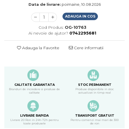
Data de livrare:
poimaine, 10.08.2026
ADAUGA IN COS
Cod Produs:
OG-10763
Ai nevoie de ajutor?
0742295681
Adauga la Favorite
Cere informatii
CALITATE GARANTATA
STOC PERMANENT
Branduri de incredere si produse de
Produse disponibile in stoc
calitate
actualizat in timp real
LIVRARE RAPIDA
TRANSPORT GRATUIT
Livrare 20 Ron in 24h-72h pentru
Pentru comenzi mai mari de 300
toate produsele
de ron