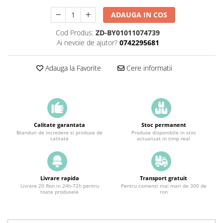
ADAUGA IN COS
Cod Produs:
ZD-BY01011074739
Ai nevoie de ajutor?
0742295681
Adauga la Favorite
Cere informatii
Calitate garantata
Stoc permanent
Branduri de incredere si produse de
Produse disponibile in stoc
calitate
actualizat in timp real
Livrare rapida
Transport gratuit
Livrare 20 Ron in 24h-72h pentru
Pentru comenzi mai mari de 300 de
toate produsele
ron