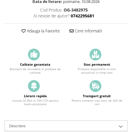
Data de livrare:
poimaine, 10.08.2026
Cod Produs:
OG-3482975
Ai nevoie de ajutor?
0742295681
Adauga la Favorite
Cere informatii
Calitate garantata
Stoc permanent
Branduri de incredere si produse de
Produse disponibile in stoc
calitate
actualizat in timp real
Livrare rapida
Transport gratuit
Livrare 20 Ron in 24h-72h pentru
Pentru comenzi mai mari de 300 de
toate produsele
ron
Descriere