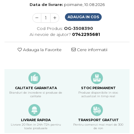
Data de livrare:
poimaine, 10.08.2026
ADAUGA IN COS
Cod Produs:
OG-3508390
Ai nevoie de ajutor?
0742295681
Adauga la Favorite
Cere informatii
CALITATE GARANTATA
STOC PERMANENT
Branduri de incredere si produse de
Produse disponibile in stoc
calitate
actualizat in timp real
LIVRARE RAPIDA
TRANSPORT GRATUIT
Livrare 20 Ron in 24h-72h pentru
Pentru comenzi mai mari de 300
toate produsele
de ron