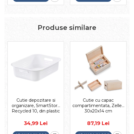
Produse similare
Cutie depozitare si
Cutie cu capac
organizare, SmartStore
compartimentata, Zeller,
Recycled 10, din plastic
30x20x14 cm
reciclat, Alb, 37x28x10
cm
34,99 Lei
87,19 Lei