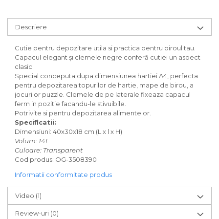
Descriere
Cutie pentru depozitare utila si practica pentru biroul tau.
Capacul elegant și clemele negre conferă cutiei un aspect
clasic.
Special conceputa dupa dimensiunea hartiei A4, perfecta
pentru depozitarea topurilor de hartie, mape de birou, a
jocurilor puzzle. Clemele de pe laterale fixeaza capacul
ferm in pozitie facandu-le stivuibile.
Potrivite si pentru depozitarea alimentelor.
Specificatii:
Dimensiuni: 40x30x18 cm (L x l x H)
Volum: 14L
Culoare: Transparent
Cod produs: OG-
3508390
Informatii conformitate produs
Video
(1)
Review-uri
(0)