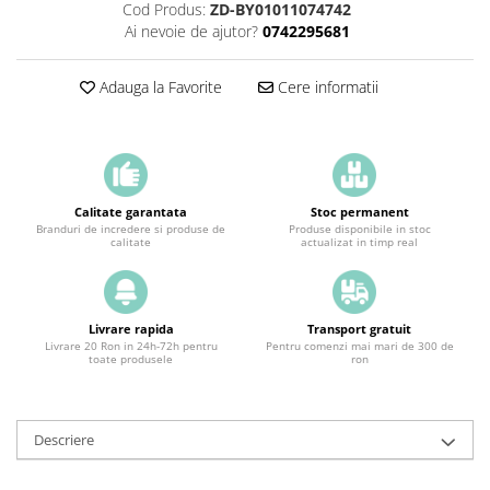
Cod Produs:
ZD-BY01011074742
Ai nevoie de ajutor?
0742295681
Adauga la Favorite
Cere informatii
Calitate garantata
Stoc permanent
Branduri de incredere si produse de
Produse disponibile in stoc
calitate
actualizat in timp real
Livrare rapida
Transport gratuit
Livrare 20 Ron in 24h-72h pentru
Pentru comenzi mai mari de 300 de
toate produsele
ron
Descriere