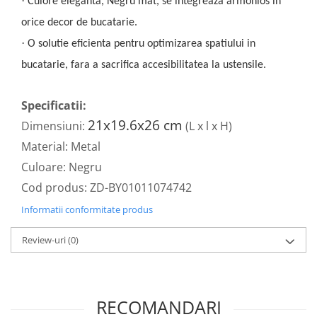
·
Culore eleganta, Negru mat, se integreaza armonios in
orice decor de bucatarie.
·
O solutie eficienta pentru optimizarea spatiului in
bucatarie, fara a sacrifica accesibilitatea la ustensile.
Specificatii:
21x19.6x26 cm
Dimensiuni:
(L x l x H)
Material: Metal
Culoare: Negru
Cod produs: ZD-BY01011074742
Informatii conformitate produs
Review-uri
(0)
RECOMANDARI