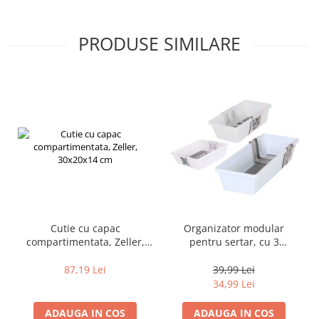
PRODUSE SIMILARE
Cutie cu capac
Organizator modular
compartimentata, Zeller,
pentru sertar, cu 3
30x20x14 cm
compartimente
antiderapante, alb,
87,19 Lei
39,99 Lei
dimensiuni diferite,
34,99 Lei
17x9.5cm, 24.5x9.5cm,
17x17cm
ADAUGA IN COS
ADAUGA IN COS