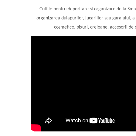
Cutiile pentru depozitare si organizare de la Sma
organizarea dulapurilor, jucariilor sau garajului,
cosmetice, pixuri, creioane, accesorii de