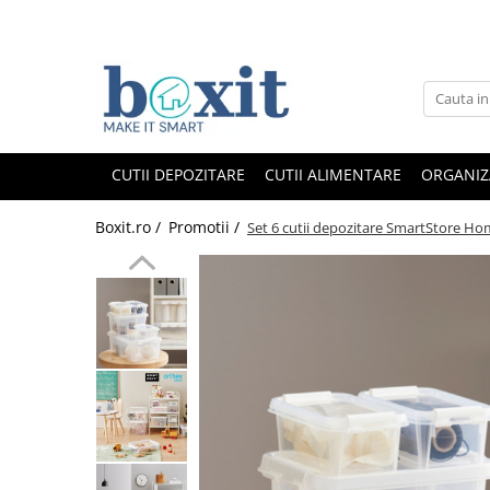
CUTII DEPOZITARE
CUTII ALIMENTARE
ORGANIZ
Boxit.ro /
Promotii /
Set 6 cutii depozitare SmartStore Hom