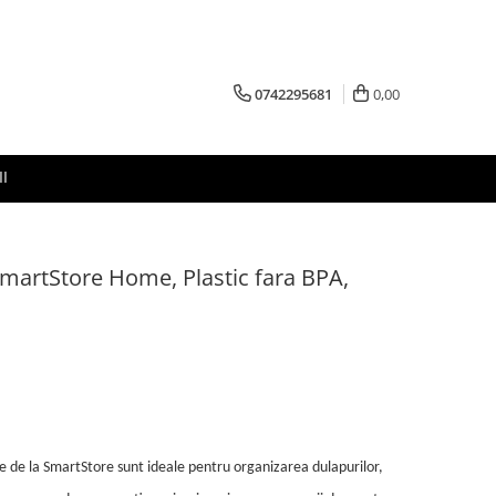
0742295681
0,00
I
 SmartStore Home, Plastic fara BPA,
re de la SmartStore sunt ideale pentru organizarea dulapurilor,