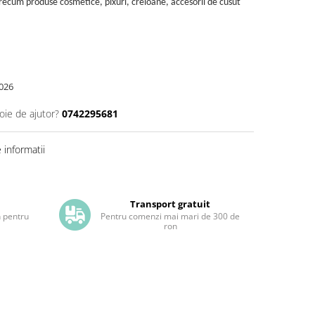
 precum produse cosmetice, pixuri, creioane, accesorii de cusut
026
oie de ajutor?
0742295681
informatii
Transport gratuit
h pentru
Pentru comenzi mai mari de 300 de
ron