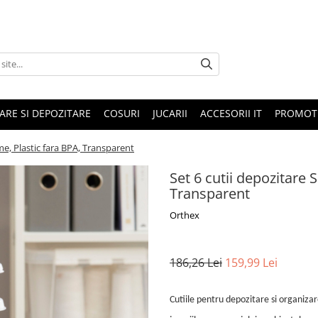
ARE SI DEPOZITARE
COSURI
JUCARII
ACCESORII IT
PROMOTI
e, Plastic fara BPA, Transparent
Set 6 cutii depozitare
Transparent
Orthex
186,26 Lei
159,99 Lei
Cutiile pentru depozitare si organiza