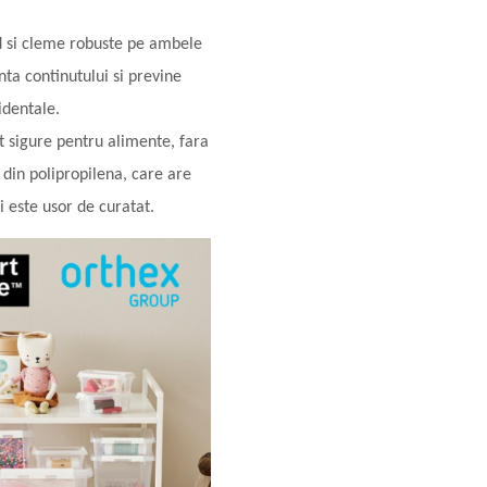
id si cleme robuste pe ambele
nta continutului si previne
identale.
t sigure pentru alimente, fara
 din polipropilena, care are
si este usor de curatat.