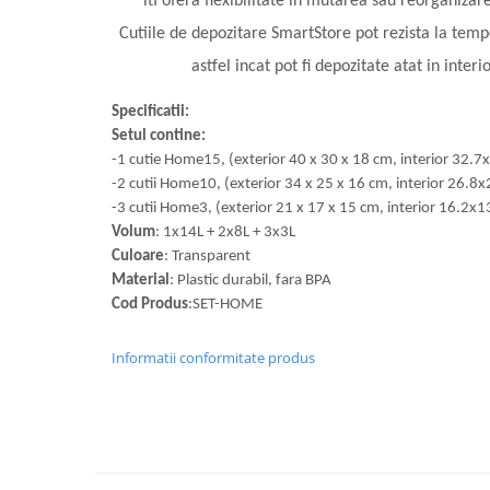
iti ofera flexibilitate in mutarea sau reorganizar
Cutiile de depozitare SmartStore pot rezista la temp
astfel incat pot fi depozitate atat in interior
Specificatii:
Setul contine:
-1 cutie Home15, (exterior 40 x 30 x 18 cm, interior 32.
-2 cutii Home10, (exterior 34 x 25 x 16 cm, interior 26.
-3 cutii Home3, (exterior 21 x 17 x 15 cm, interior 16.2x
Volum
: 1x14L + 2x8L + 3x3L
Culoare
: Transparent
Material
: Plastic durabil, fara BPA
Cod Produs
:SET-HOME
Informatii conformitate produs