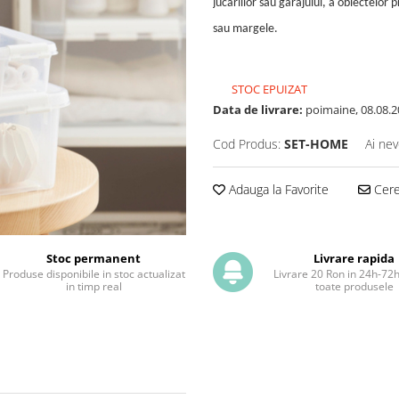
jucariilor sau garajului, a obiectelor
sau margele.
STOC EPUIZAT
Data de livrare:
poimaine, 08.08.2
Cod Produs:
SET-HOME
Ai nev
Adauga la Favorite
Cere 
Stoc permanent
Livrare rapida
Produse disponibile in stoc actualizat
Livrare 20 Ron in 24h-72
in timp real
toate produsele