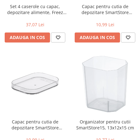
Set 4 caserole cu capac,
Capac pentru cutia de
depozitare alimente, Freez
depozitare SmartStore
SmartStore, 0.75L,
Compact XS, alb, 14,5 x 10 x 2
compatibila cu cuptorul
cm
37,07 Lei
10,99 Lei
microunde si congelator,
capac ermetic
ADAUGA IN COS
ADAUGA IN COS
Capac pentru cutia de
Organizator pentru cutii
depozitare SmartStore
SmartStore15, 13x12x15 cm
Compact Clear XS,
transparent, 14,5 x 10 x 2 cm
10,99 Lei
10,77 Lei