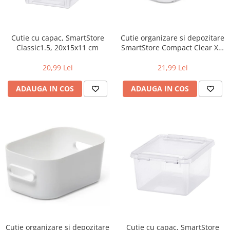
Cutie cu capac, SmartStore
Cutie organizare si depozitare
Classic1.5, 20x15x11 cm
SmartStore Compact Clear XS,
Plastic, Transparent, 0.6 L,
14.5x9x6 cm
20,99 Lei
21,99 Lei
ADAUGA IN COS
ADAUGA IN COS
Cutie organizare si depozitare
Cutie cu capac, SmartStore