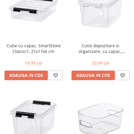
Cutie cu capac, SmartStore
Cutie depozitare si
Classic1, 21x17x6 cm
organizare, cu capac,,
SmartStore Home1.5,
20x15x11 cm
19,99 Lei
20,99 Lei
ADAUGA IN COS
ADAUGA IN COS