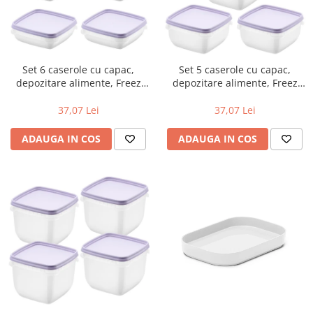
Set 6 caserole cu capac,
Set 5 caserole cu capac,
depozitare alimente, Freez
depozitare alimente, Freez
SmartStore, 0.3L, compatibila
SmartStore, 0.5L, compatibila
cu cuptorul microunde si
cu cuptorul microunde si
37,07 Lei
37,07 Lei
congelator, capac ermetic
congelator, capac ermetic
ADAUGA IN COS
ADAUGA IN COS