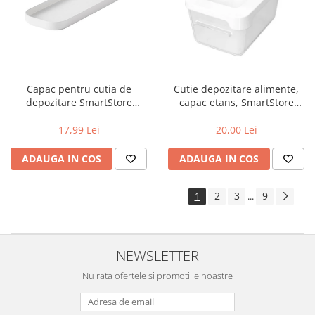
Capac pentru cutia de
Cutie depozitare alimente,
depozitare SmartStore
capac etans, SmartStore
Compact Slim, Alb,
LunchBox, caserola pranz,
28.9x9.8x1.9 cm
fara BPA, transparenta, 0.45L
17,99 Lei
20,00 Lei
ADAUGA IN COS
ADAUGA IN COS
1
2
3
9
...
NEWSLETTER
Nu rata ofertele si promotiile noastre