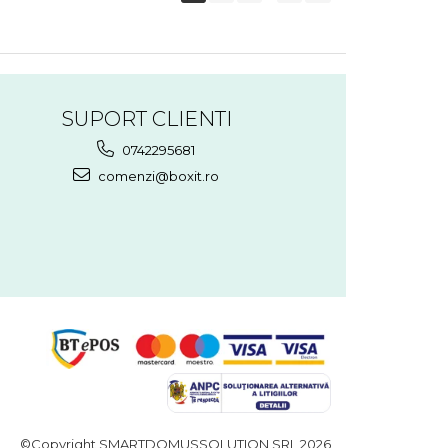
SUPORT CLIENTI
0742295681
comenzi@boxit.ro
©Copyright SMARTDOMUSSOLUTION SRL 2026