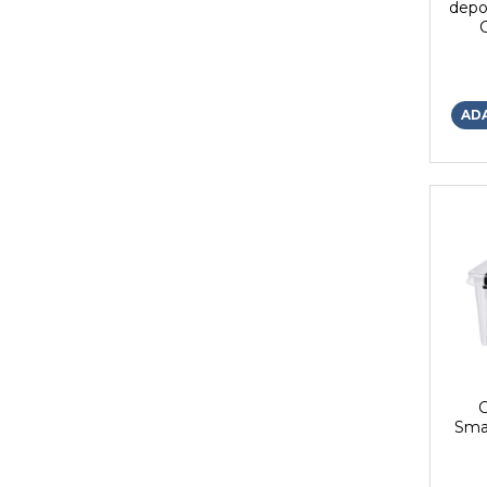
depo
carb
AD
C
Smar