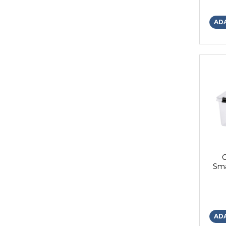
AD
C
Sma
AD