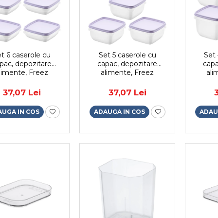
t 6 caserole cu
Set 5 caserole cu
Set 
pac, depozitare
capac, depozitare
capa
limente, Freez
alimente, Freez
ali
artStore, 0.3L,
SmartStore, 0.5L,
Smar
tibila cu cuptorul
compatibila cu cuptorul
compati
37,07 Lei
37,07 Lei
microunde si
microunde si
m
ngelator, capac
congelator, capac
cong
AUGA IN COS
ADAUGA IN COS
ADAU
ermetic
ermetic