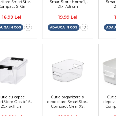
zitare SmartStore
SmartStore Home1,
Smart
Compact S, Gri
21x17x6 cm
2
une, 19.5x14.5x2.5
cm
16,99 Lei
19,99 Lei
AUGA IN COS
ADAUGA IN COS
ADAU
utie cu capac,
Cutie organizare si
Cuti
tStore Classic1.5,
depozitare SmartStore
depozi
20x15x11 cm
Compact Clear XS,
Compa
Plastic, Transparent, 0.6
Alb
L, 14.5x9x6 cm