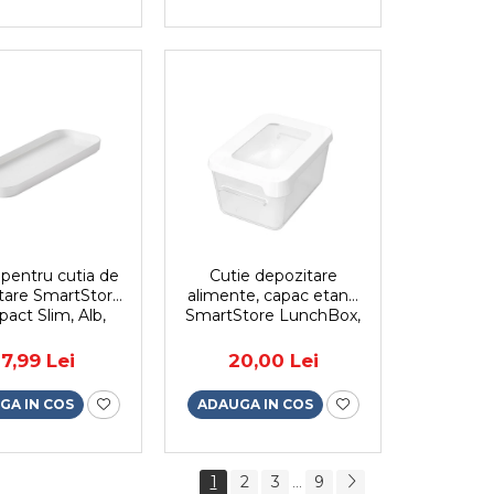
pentru cutia de
Cutie depozitare
tare SmartStore
alimente, capac etans,
act Slim, Alb,
SmartStore LunchBox,
9x9.8x1.9 cm
caserola pranz, fara
BPA, transparenta,
17,99 Lei
20,00 Lei
0.45L
GA IN COS
ADAUGA IN COS
1
2
3
9
...