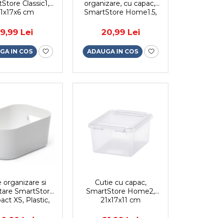
Store Classic1,
organizare, cu capac,,
1x17x6 cm
SmartStore Home1.5,
20x15x11 cm
19,99 Lei
20,99 Lei
GA IN COS
ADAUGA IN COS
e organizare si
Cutie cu capac,
tare SmartStore
SmartStore Home2,
ct XS, Plastic,
21x17x11 cm
, 14.5x9x6 cm