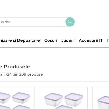
izare si Depozitare
Cosuri
Jucarii
Accesorii IT
e Produsele
a:
1-
24
din
209
produse