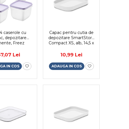
4 caserole cu
Capac pentru cutia de
c, depozitare
depozitare SmartStore
mente, Freez
Compact XS, alb, 14,5 x
tStore, 0.75L,
10 x 2 cm
bila cu cuptorul
37,07 Lei
10,99 Lei
icrounde si
elator, capac
GA IN COS
ADAUGA IN COS
ermetic