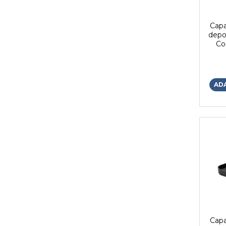
Capa
depo
Co
tran
AD
Capa