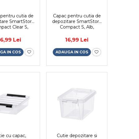
pentru cutia de
Capac pentru cutia de
tare SmartStore
depozitare SmartStore
pact Clear S,
Compact S, Alb,
5x14.5x2.5 cm
19.5x14.5x2.5 cm
16,99 Lei
16,99 Lei
GA IN COS
ADAUGA IN COS
ie cu capac,
Cutie depozitare si