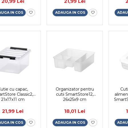
20,99 Lei
21,99 Lei
2
AUGA IN COS
ADAUGA IN COS
ADAU
utie cu capac,
Organizator pentru
Cut
rtStore Classic2,
cutii SmartStore12,
alimen
21x17x11 cm
26x25x9 cm
SmartS
caser
BPA, tr
21,99 Lei
18,01 Lei
AUGA IN COS
ADAUGA IN COS
ADAU