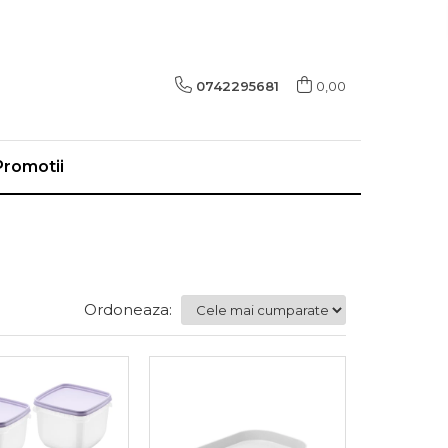
0742295681
0,00
Promotii
Ordoneaza: