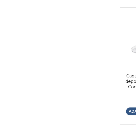
Capa
depo
Com
2
AD