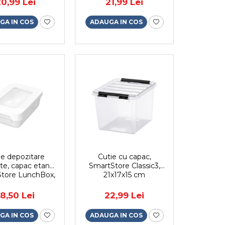
0,99 Lei
21,99 Lei
GA IN COS
ADAUGA IN COS
ie depozitare
Cutie cu capac,
te, capac etans,
SmartStore Classic3,
tore LunchBox,
21x17x15 cm
ola pranz, fara
ansparenta, 0.3L
18,50 Lei
22,99 Lei
GA IN COS
ADAUGA IN COS