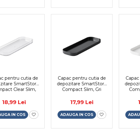
c pentru cutia de
Capac pentru cutia de
Capac 
zitare SmartStore
depozitare SmartStore
depozi
pact Clear Slim,
Compact Slim, Gri
Comp
8.9x9.8x1.9 cm
carbune, 28.9x9.8x1.9
28.
cm
18,99 Lei
17,99 Lei
AUGA IN COS
ADAUGA IN COS
ADAU