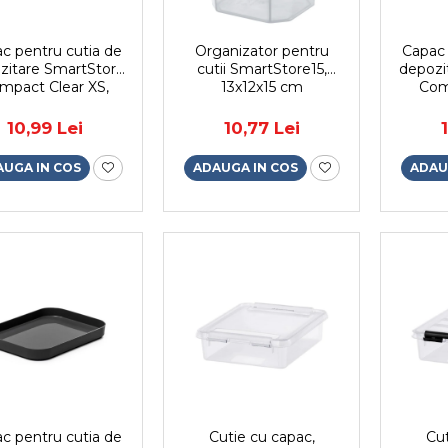
c pentru cutia de
Organizator pentru
Capac 
zitare SmartStore
cutii SmartStore15,
depozi
mpact Clear XS,
13x12x15 cm
Com
sparent, 14,5 x 10 x
19.
2 cm
10,99 Lei
10,77 Lei
AUGA IN COS
ADAUGA IN COS
ADAU
c pentru cutia de
Cutie cu capac,
Cut