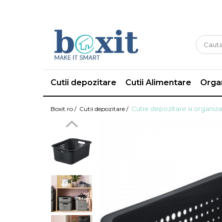
Cutii depozitare
Cutii Alimentare
Organ
Cutie depozitare si organizar
Boxit.ro /
Cutii depozitare /