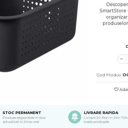
Descopera
SmartStore 
organizare
produselor 
D
Cod Produs:
O
Adau
STOC PERMANENT
LIVRARE RAPIDA
Produse disponibile in stoc
Livrare 20 Ron in 24h-72h
actualizat in timp real
toate produsele