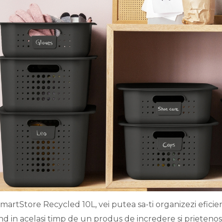
rtStore Recycled 10L, vei putea sa-ti organizezi eficient 
iind in acelasi timp de un produs de incredere si prieteno