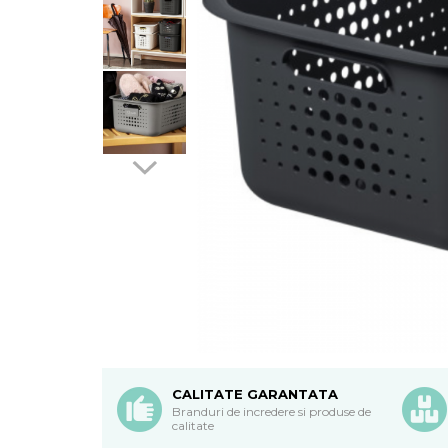
CALITATE GARANTATA
Branduri de incredere si produse de
calitate