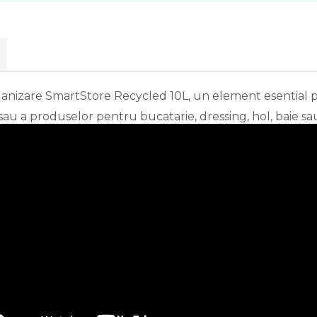
anizare SmartStore Recycled 10L, un element esential pe
sau a produselor pentru bucatarie, dressing, hol, baie s