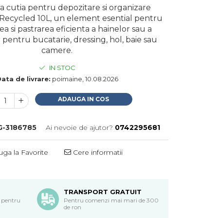
 cutia pentru depozitare si organizare
Recycled 10L, un element esential pentru
a si pastrarea eficienta a hainelor sau a
pentru bucatarie, dressing, hol, baie sau
camere.
IN STOC
ata de livrare:
poimaine, 10.08.2026
ADAUGA IN COS
G-3186785
Ai nevoie de ajutor?
0742295681
ga la Favorite
Cere informatii
TRANSPORT GRATUIT
 pentru
Pentru comenzi mai mari de 300
de ron