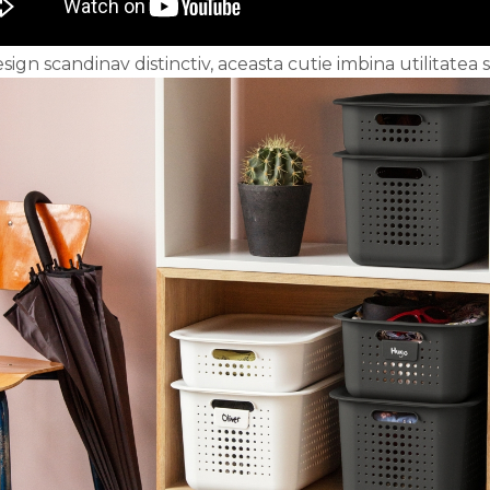
ign scandinav distinctiv, aceasta cutie imbina utilitatea 