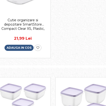
Cutie organizare si
depozitare SmartStore
Compact Clear XS, Plastic,
Transparent, 0.6 L, 14.5x9x6
cm
21,99 Lei
ADAUGA IN COS