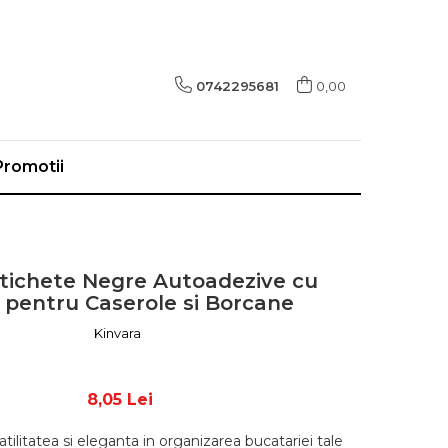
0742295681
0,00
Promotii
Etichete Negre Autoadezive cu
 pentru Caserole si Borcane
Kinvara
8,05 Lei
ilitatea si eleganta in organizarea bucatariei tale