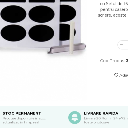
cu Setul de 1
pentru casero
scriere, aceste 
Cod Produs:
Adau
STOC PERMANENT
LIVRARE RAPIDA
Produse disponibile in stoc
Livrare 20 Ron in 24h-72h
actualizat in timp real
toate produsele