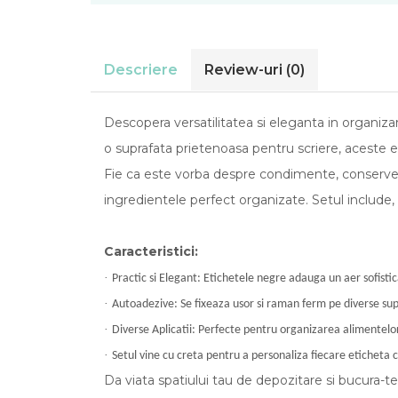
Descriere
Review-uri
(0)
Descopera versatilitatea si eleganta in organiz
o suprafata prietenoasa pentru scriere, aceste et
Fie ca este vorba despre condimente, conserve s
ingredientele perfect organizate. Setul include, 
Caracteristici:
·
Practic si Elegant: Etichetele negre adauga un aer sofistic
·
Autoadezive: Se fixeaza usor si raman ferm pe diverse supraf
·
Diverse Aplicatii: Perfecte pentru organizarea alimentelor
·
Setul vine cu creta pentru a personaliza fiecare eticheta 
Da viata spatiului tau de depozitare si bucura-t