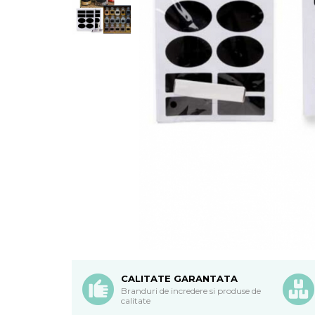
CALITATE GARANTATA
Branduri de incredere si produse de
calitate