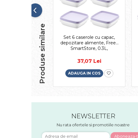
Produse similare
Set 6 caserole cu capac,
depozitare alimente, Freez
SmartStore, 0.3L,
compatibila cu cuptorul
microunde si congelator,
37,07 Lei
capac ermetic
ADAUGA IN COS
NEWSLETTER
Nu rata ofertele si promotiile noastre