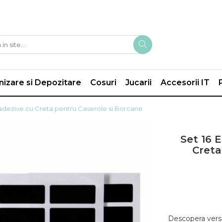
izare si Depozitare
Cosuri
Jucarii
Accesorii IT
adezive cu Creta pentru Caserole si Borcane
Set 16 
Creta
Descopera versat