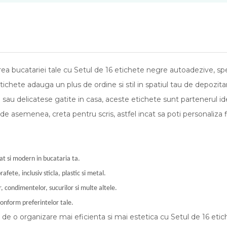
area bucatariei tale cu Setul de 16 etichete negre autoadezive, s
ichete adauga un plus de ordine si stil in spatiul tau de depozita
au delicatese gatite in casa, aceste etichete sunt partenerul ide
de asemenea, creta pentru scris, astfel incat sa poti personaliza 
at si modern in bucataria ta.
ete, inclusiv sticla, plastic si metal.
, condimentelor, sucurilor si multe altele.
conform preferintelor tale.
e de o organizare mai eficienta si mai estetica cu Setul de 16 et