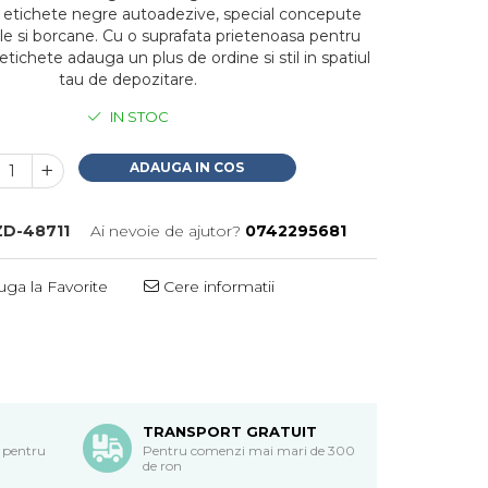
6 etichete negre autoadezive, special concepute
le si borcane. Cu o suprafata prietenoasa pentru
etichete adauga un plus de ordine si stil in spatiul
tau de depozitare.
IN STOC
ADAUGA IN COS
ZD-48711
Ai nevoie de ajutor?
0742295681
ga la Favorite
Cere informatii
TRANSPORT GRATUIT
 pentru
Pentru comenzi mai mari de 300
de ron