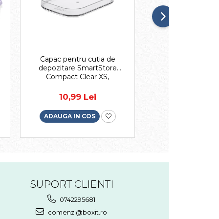
Capac pentru cutia de
Capac pentru cu
depozitare SmartStore
depozitare Smar
Compact Clear XS,
Compact Clea
transparent, 14,5 x 10 x 2 cm
19.5x14.5x2.5
10,99 Lei
16,99 Le
ADAUGA IN COS
ADAUGA IN CO
SUPORT CLIENTI
0742295681
comenzi@boxit.ro