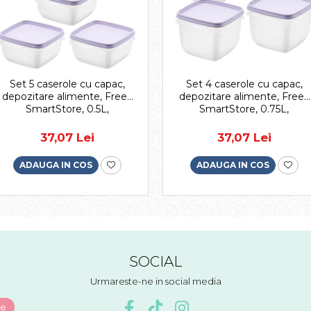
Set 5 caserole cu capac,
Set 4 caserole cu capac,
depozitare alimente, Freez
depozitare alimente, Freez
SmartStore, 0.5L,
SmartStore, 0.75L,
compatibila cu cuptorul
compatibila cu cuptorul
microunde si congelator,
microunde si congelator,
37,07 Lei
37,07 Lei
capac ermetic
capac ermetic
ADAUGA IN COS
ADAUGA IN COS
SOCIAL
Urmareste-ne in social media