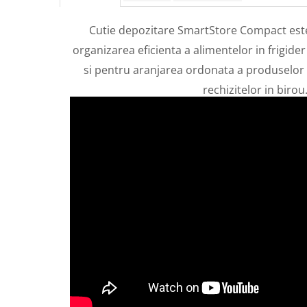
Cutie depozitare SmartStore Compact este
organizarea eficienta a alimentelor in frigide
si pentru aranjarea ordonata a produselor 
rechizitelor in birou