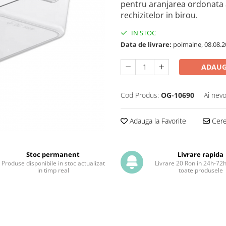
pentru aranjarea ordonata 
rechizitelor in birou.
IN STOC
Data de livrare:
poimaine, 08.08.2
ADAUG
Cod Produs:
OG-10690
Ai nevo
Adauga la Favorite
Cere 
Stoc permanent
Livrare rapida
Produse disponibile in stoc actualizat
Livrare 20 Ron in 24h-72
in timp real
toate produsele