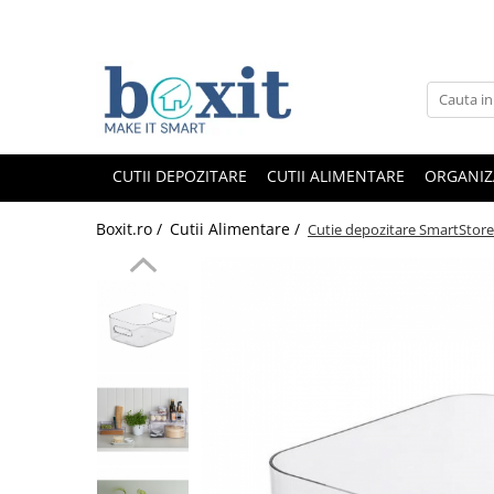
CUTII DEPOZITARE
CUTII ALIMENTARE
ORGANIZ
Boxit.ro /
Cutii Alimentare /
Cutie depozitare SmartStore