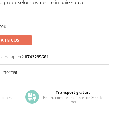
a produselor cosmetice in baie sau a
026
A IN COS
ie de ajutor?
0742295681
informatii
Transport gratuit
h pentru
Pentru comenzi mai mari de 300 de
ron