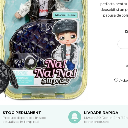
perfecta pentru
deosebit si un p
papusa de colec
D
A
Adau
STOC PERMANENT
LIVRARE RAPIDA
Produse disponibile in stoc
Livrare 20 Ron in 24h-72h
actualizat in timp real
toate produsele