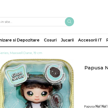
izare si Depozitare
Cosuri
Jucarii
Accesorii IT
Series, Maxwell Dane, 19 cm
Papusa Na
Papusa
Na! Na!