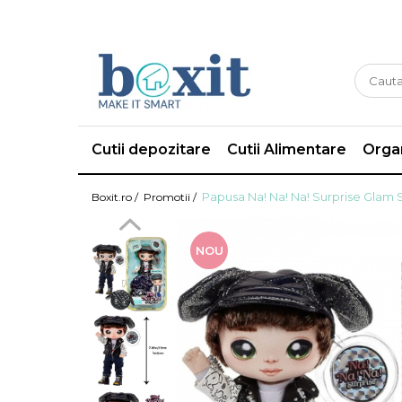
Cutii depozitare
Cutii Alimentare
Organ
Papusa Na! Na! Na! Surprise Glam 
Boxit.ro /
Promotii /
NOU