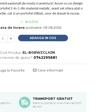
 micii pasionati de moda si aventura! Acum cu un design
ortofel 2-in-1 din material metalic, acest set ofera atat o
tie, cat si un portofel stilizat, usor de atasat la rucsac.
IN STOC
ata de livrare:
poimaine, 09.08.2026
ADAUGA IN COS
Cod Produs:
EL-B08WZCLHJN
i nevoie de ajutor?
0742295681
ga la Favorite
Cere informatii
TRANSPORT GRATUIT
 pentru
Pentru comenzi mai mari de 300
de ron