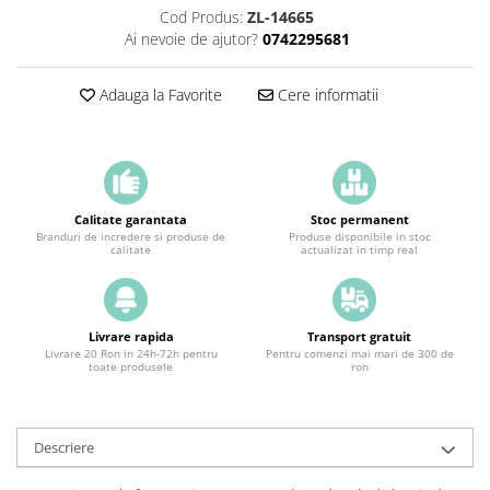
Cod Produs:
ZL-14665
Ai nevoie de ajutor?
0742295681
Adauga la Favorite
Cere informatii
Calitate garantata
Stoc permanent
Branduri de incredere si produse de
Produse disponibile in stoc
calitate
actualizat in timp real
Livrare rapida
Transport gratuit
Livrare 20 Ron in 24h-72h pentru
Pentru comenzi mai mari de 300 de
toate produsele
ron
Descriere