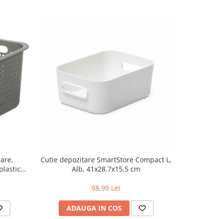
are,
Cutie depozitare SmartStore Compact L,
Cutie depoz
plastic
Alb, 41x28.7x15.5 cm
20 cm
98,99 Lei
1
ADAUGA IN COS
AD