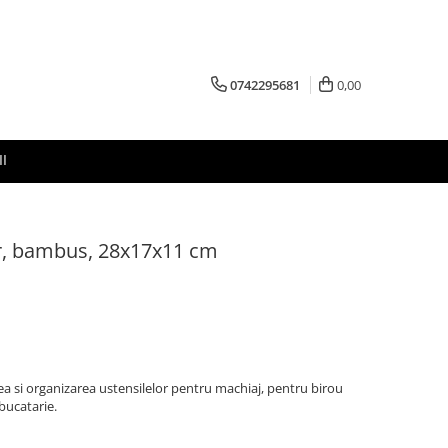
0742295681
0,00
I
er, bambus, 28x17x11 cm
a si organizarea ustensilelor pentru machiaj, pentru birou
bucatarie.