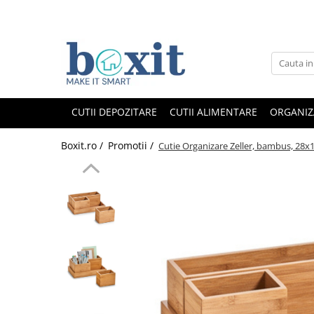
CUTII DEPOZITARE
CUTII ALIMENTARE
ORGANIZ
Boxit.ro /
Promotii /
Cutie Organizare Zeller, bambus, 28