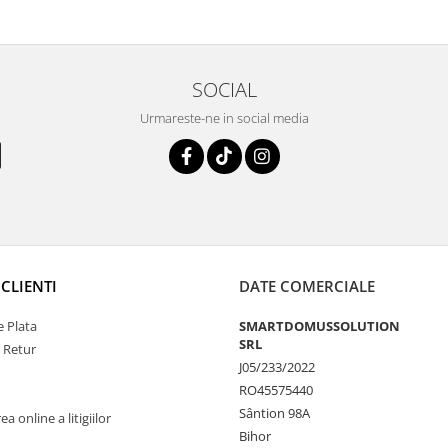
SOCIAL
Urmareste-ne in social media
CLIENTI
DATE COMERCIALE
 Plata
SMARTDOMUSSOLUTION
SRL
e Retur
J05/233/2022
RO45575440
Sântion 98A
a online a litigiilor
Bihor