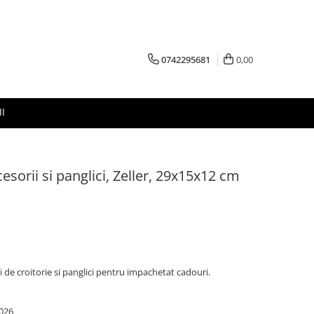
0742295681
0,00
I
sorii si panglici, Zeller, 29x15x12 cm
 de croitorie si panglici pentru impachetat cadouri.
026