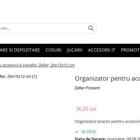
ARE SI DEPOZITARE
COSURI
JUCARII
ACCESORII IT
PROMOTI
accesorii si panglici, Zeller, 29x15x12 cm
Organizator pentru acce
Zeller Present
36,05 Lei
Organizator practic pentru accesorii
IN STOC
Data de livrare:
poimaine, 09.08.2