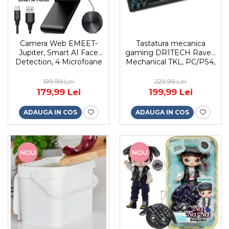
Camera Web EMEET-
Tastatura mecanica
Jupiter, Smart AI Face
gaming DR1TECH Raven
Detection, 4 Microfoane
Mechanical TKL, PC/PS4,
Reducere Zgomot
iluminare RGB, 87 de
Incorporat, 1 difuzor,
taste anti-ghosting , cablu
199,99 Lei
229,99 Lei
1080P/30 fps, 96°,
USB
179,99 Lei
199,99 Lei
Corectie automata a
luminii, Auto Framing,
ADAUGA IN COS
ADAUGA IN COS
Negru
NOU
NOU