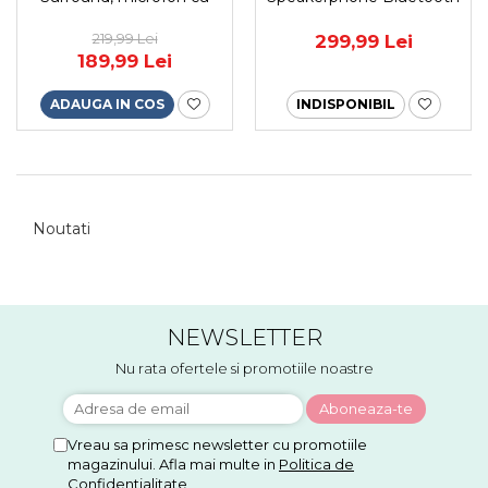
anulare zgomot de fond,
USB, 4 Microfoane AI
Lumini Led, pentru PC,
360°, Noise Cancelling,
219,99 Lei
299,99 Lei
PS4, Xbox, Negru
Compatibil Zoom, Teams,
189,99 Lei
Skype, PC & Mac
ADAUGA IN COS
INDISPONIBIL
Noutati
NEWSLETTER
Nu rata ofertele si promotiile noastre
Vreau sa primesc newsletter cu promotiile
magazinului. Afla mai multe in
Politica de
Confidentialitate