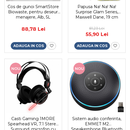
Cos de gunoi SmartStore
Papusa Na! Na! Na!
Biowaste, pentru deseuri
Surprise Glam Series,
menajere, Alb, 5L
Maxwell Dane, 19 cm
81,23 Lei
88,78 Lei
55,90 Lei
ADAUGA IN COS
ADAUGA IN COS
NOU
NOU
Casti Gaming 1MORE
Sistem audio conferinta,
Spearhead VR, 7.1 Stereo
EMMET M2
Surround, microfon cu
Speakerphone Bluetooth