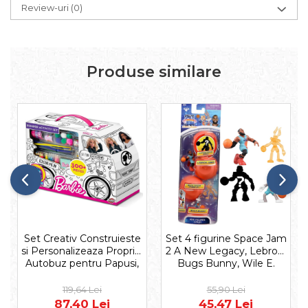
Review-uri
(0)
Produse similare
Set Creativ Construieste
Set 4 figurine Space Jam
si Personalizeaza Propriul
2 A New Legacy, Lebron,
Autobuz pentru Papusi,
Bugs Bunny, Wile E.
300 piese, 4+ ani
Coyote + 1 figurina
Surpriza, 5 cm, Multicolor
119,64 Lei
55,90 Lei
87,40 Lei
45,47 Lei