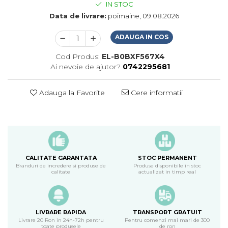
IN STOC
Data de livrare:
poimaine, 09.08.2026
ADAUGA IN COS
Cod Produs:
EL-B0BXF567X4
Ai nevoie de ajutor?
0742295681
Adauga la Favorite
Cere informatii
CALITATE GARANTATA
STOC PERMANENT
Branduri de incredere si produse de
Produse disponibile in stoc
calitate
actualizat in timp real
LIVRARE RAPIDA
TRANSPORT GRATUIT
Livrare 20 Ron in 24h-72h pentru
Pentru comenzi mai mari de 300
toate produsele
de ron